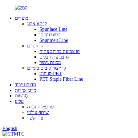
מוצרים
קו לא ארוג
Spunlace Line
ספונבונד קו
Spunmelt Line
קו הסיום
קו צביעה ברוחב פתוח
קו צביעת חבלים
מכונת גימור
קו ייצור סיבים כימיים
קו חוט PET
PET Staple Fiber Line
סדנת עיבוד
מרכז שירות
חֲדָשׁוֹת
עלינו
פרופיל החברה
שותף עולמי
צור קשר
English