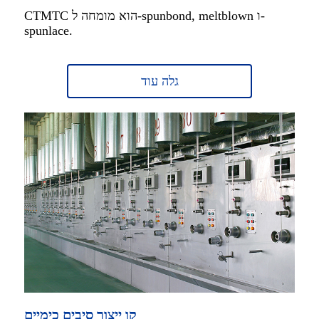
CTMTC הוא מומחה ל-spunbond, meltblown ו-
spunlace.
גלה עוד
קו ייצור סיבים כימיים