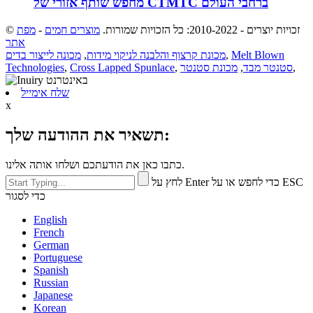
מחפש שותף אזורי של CTMTC ברחבי העולם
© זכויות יוצרים - 2010-2022: כל הזכויות שמורות.
מוצרים חמים
-
מפת
אתר
Melt Blown
,
מכונת קרצוף והלבנה לניקוי מידות
,
מכונה לייצור בדים
,
סטנטר מבד
,
מכונת סטנטר
,
Cross Lapped Spunlace
,
Technologies
שלח אימייל
x
תשאיר את ההודעה שלך:
כתבו כאן את הודעתכם ושלחו אותה אלינו.
לחץ על Enter כדי לחפש או על ESC
כדי לסגור
English
French
German
Portuguese
Spanish
Russian
Japanese
Korean